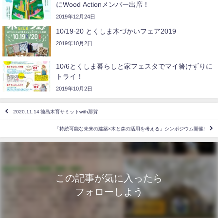
にWood Actionメンバー出席！
2019年12月24日
10/19-20 とくしま木づかいフェア2019
2019年10月2日
10/6とくしま暮らしと家フェスタでマイ箸けずりに
トライ！
2019年10月2日
2020.11.14 徳島木育サミットwith那賀
「持続可能な未来の建築×木と森の活用を考える」シンポジウム開催!
この記事が気に入ったら
フォローしよう