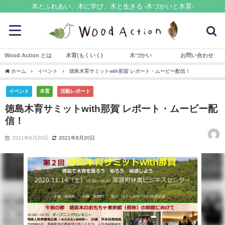
木とふれあい、木に学び、木と生きる -木づかいと木育-
Wood Action とは
木育(もくいく)
木づかい
お問い合わせ
ホーム
イベント
徳島木育サミットwith那賀 レポート・ムービー配信！
イベント
木育
活動レポート
徳島木育サミットwith那賀 レポート・ムービー配
信！
2021年8月20日
2021年8月20日