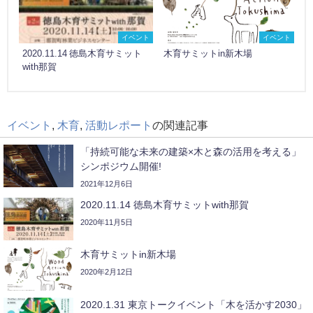
イベント
イベント
2020.11.14 徳島木育サミット
木育サミットin新木場
with那賀
イベント
,
木育
,
活動レポート
の関連記事
「持続可能な未来の建築×木と森の活用を考える」
シンポジウム開催!
2021年12月6日
2020.11.14 徳島木育サミットwith那賀
2020年11月5日
木育サミットin新木場
2020年2月12日
2020.1.31 東京トークイベント「木を活かす2030」