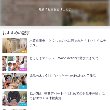
最新情報をお届けします
おすすめの記事
木質化事例 とくしまの木に囲まれた「すだちくんテ
ラス」
木質化
とくしまマルシェ・Wood Actionに遊びにきてね！
お知らせ
徳島の木で創る『たった一つの時計or木工作品』
イベント
11月3日 徳商デパート「はじめてのお仕事体験」に
てお箸づくり体験実施！
イベント