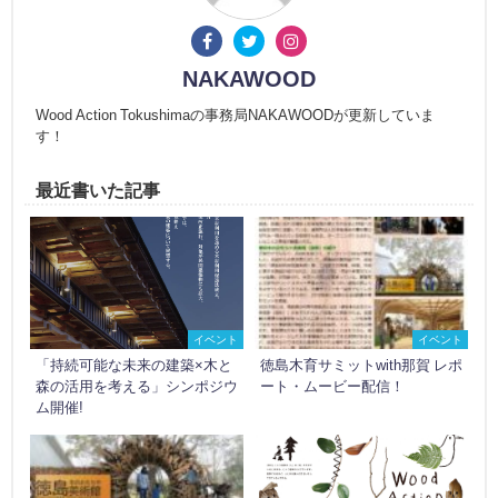
NAKAWOOD
Wood Action Tokushimaの事務局NAKAWOODが更新していま
す！
最近書いた記事
イベント
イベント
「持続可能な未来の建築×木と
徳島木育サミットwith那賀 レポ
森の活用を考える」シンポジウ
ート・ムービー配信！
ム開催!