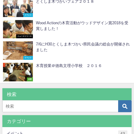
とくしま木づかいフェア２０１８
イベント
Wood Actionの木育活動がウッドデザイン賞2018を受
賞しました！
ニュースリリース
7/6にH30とくしま木づかい県民会議の総会が開催され
ました
イベント
木育授業＠徳島文理小学校 ２０１６
木育
検索
カテゴリー
イベント
43