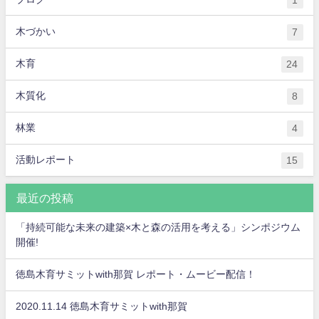
木づかい
7
木育
24
木質化
8
林業
4
活動レポート
15
最近の投稿
「持続可能な未来の建築×木と森の活用を考える」シンポジウム
開催!
徳島木育サミットwith那賀 レポート・ムービー配信！
2020.11.14 徳島木育サミットwith那賀