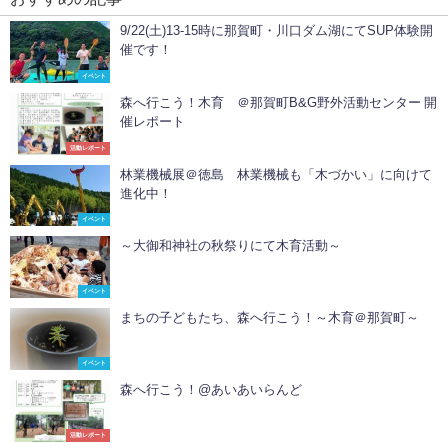
9/22(土)13-15時に那賀町・川口ダム湖にてSUP体験開
催です！
イベント
森へ行こう！木育 ＠那賀町B&G野外活動センター 開
催レポート
活動レポート
林業機械展＠徳島 林業機械も「木づかい」に向けて
進化中！
イベント
～大御和神社の秋祭りにて木育活動～
イベント
まちの子どもたち、森へ行こう！～木育＠那賀町～
イベント
森へ行こう！@あいあいらんど
活動レポート