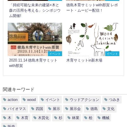
「持続可能な未来の建築×木と
徳島木育サミットwith那賀 レポ
森の活用を考える」シンポジウ
ート・ムービー配信！
ム開催!
イベント
イベント
2020.11.14 徳島木育サミット
木育サミットin新木場
with那賀
関連キーワード
action
wood
イベント
ウッドアクション
つみき
バイオマス
四国
展示
展示会
徳島
文化
木
木育
木質化
杉
林業
桧
機械
販売