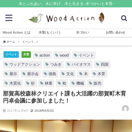
木とふれあい、木に学び、木と生きる -木づかいと木育-
Wood Action とは
木育(もくいく)
木づかい
お問い合わせ
ホーム
イベント
那賀高校森林クリエイト課も大活躍の那賀町木育円卓会議に参加し
イベント
木育
action
wood
イベント
ウッドアクション
つみき
バイオマス
四国
展示
展示会
徳島
文化
木
木育
木質化
杉
林業
桧
機械
販売
那賀高校森林クリエイト課も大活躍の那賀町木育
円卓会議に参加しました！
2017年11月8日
2018年6月2日